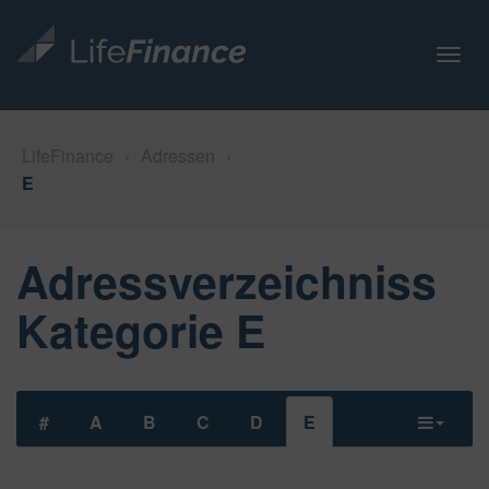
N
a
v
i
LifeFinance
›
Adressen
›
g
E
a
t
i
Adressverzeichniss
o
n
Kategorie E
#
A
B
C
D
E