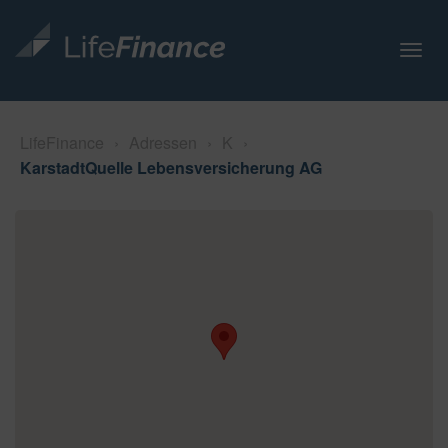
N
a
v
i
LifeFinance
›
Adressen
›
K
›
g
KarstadtQuelle Lebensversicherung AG
a
t
i
o
n