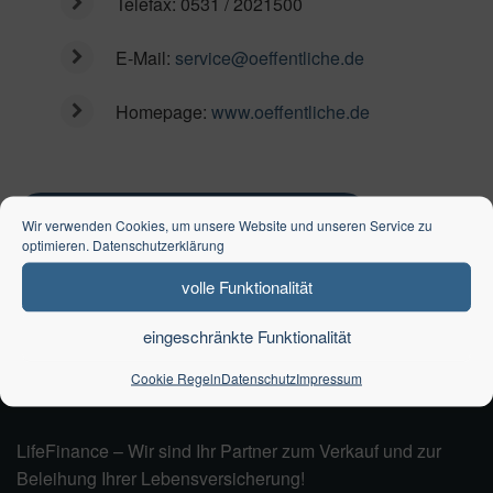
Telefax:
0531 / 2021500
E-Mail:
service@oeffentliche.de
Homepage:
www.oeffentliche.de
Lebensversicherung beleihen
Wir verwenden Cookies, um unsere Website und unseren Service zu
optimieren.
Datenschutzerklärung
Lebensversicherung verkaufen
volle Funktionalität
eingeschränkte Funktionalität
Cookie Regeln
Datenschutz
Impressum
LifeFinance – Wir sind Ihr Partner zum Verkauf und zur
Beleihung Ihrer Lebensversicherung!