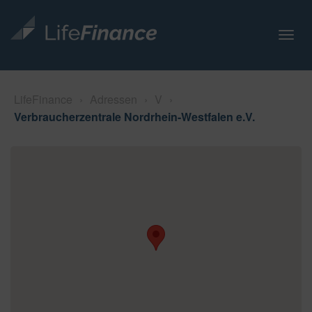
N
a
v
i
LifeFinance
›
Adressen
›
V
›
g
Verbraucherzentrale Nordrhein-Westfalen e.V.
a
t
i
o
n