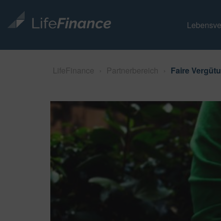
Lebensve
LifeFinance
›
Partnerbereich
›
Faire Vergüt