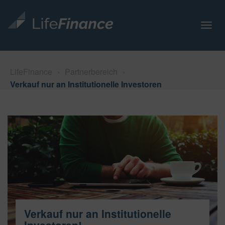
N
a
v
i
LifeFinance
›
Partnerbereich
›
g
Verkauf nur an Institutionelle Investoren
a
t
i
o
n
Verkauf nur an Institutionelle